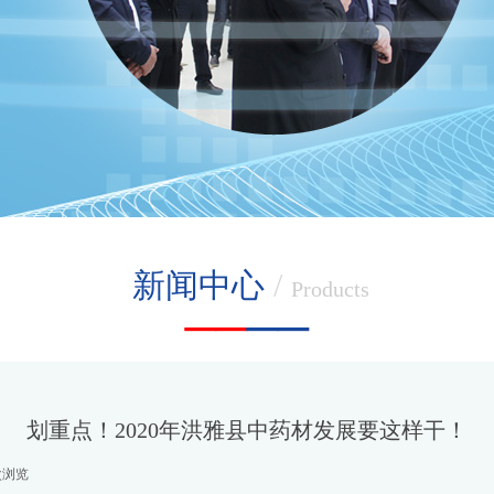
新闻中心
/
__
__
P
roducts
划重点！2020年洪雅县中药材发展要这样干！
次浏览
|